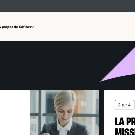
Offre non trouvée
À propos de Sofitex
2 sur 4
LA P
MISS