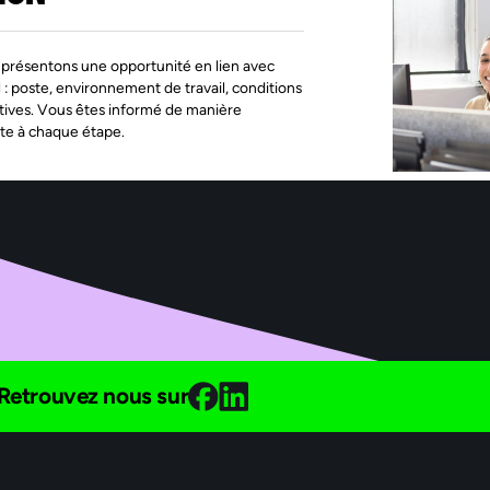
présentons une opportunité en lien avec
l : poste, environnement de travail, conditions
tives. Vous êtes informé de manière
te à chaque étape.
Retrouvez nous sur