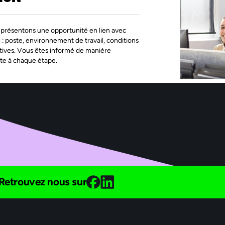
présentons une opportunité en lien avec
l : poste, environnement de travail, conditions
tives. Vous êtes informé de manière
te à chaque étape.
Retrouvez nous sur