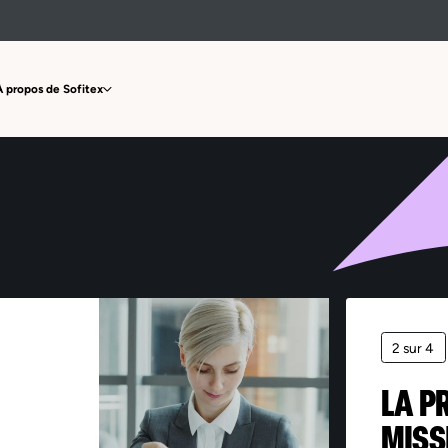
Offre non trouvée
À propos de Sofitex
2 sur 4
LA P
MISS