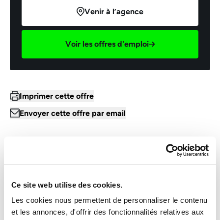
Venir à l’agence
Voir les offres d'emploi
Imprimer cette offre
Envoyer cette offre par email
INTERIM
Construction
Ce site web utilise des cookies.
TECHNICIEN DE MAINTENANCE SAV
H/F
Les cookies nous permettent de personnaliser le contenu
et les annonces, d'offrir des fonctionnalités relatives aux
Email *