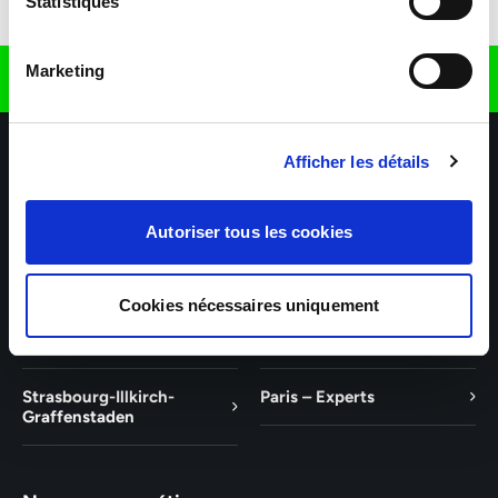
Statistiques
Télécharger l'application
Marketing
Retrouvez nous sur
Afficher les détails
Autoriser tous les cookies
Nos agences
Nos secteurs d'activité
Aide & Contact
Cookies nécessaires uniquement
Mulhouse – Experts
Saint-Louis – Experts
Strasbourg-Illkirch-
Paris – Experts
Graffenstaden