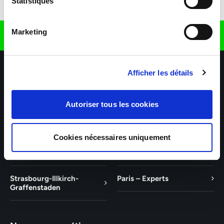
Statistiques
Télécharger l'application
Marketing
Retrouvez nous sur
Afficher les détails
Autoriser tous les cookies
Nos agences
Nos secteurs d'activité
Aide & Contact
Cookies nécessaires uniquement
Mulhouse – Experts
Saint-Louis – Experts
Strasbourg-Illkirch-
Paris – Experts
Graffenstaden