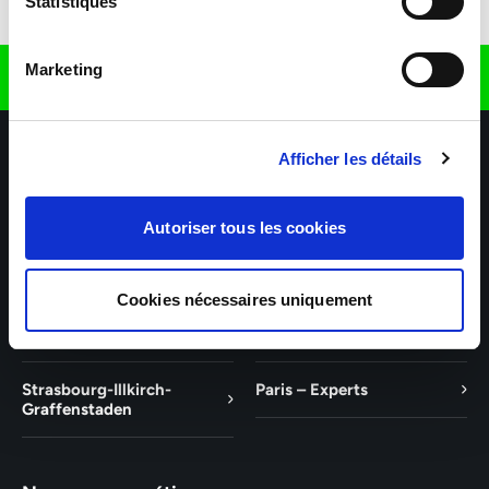
Statistiques
Télécharger l'application
Marketing
Retrouvez nous sur
Afficher les détails
Autoriser tous les cookies
Nos agences
Nos secteurs d'activité
Aide & Contact
Cookies nécessaires uniquement
Mulhouse – Experts
Saint-Louis – Experts
Strasbourg-Illkirch-
Paris – Experts
Graffenstaden