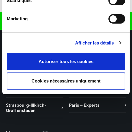
Statistiques
Télécharger l'application
Marketing
Retrouvez nous sur
Afficher les détails
Autoriser tous les cookies
Nos agences
Nos secteurs d'activité
Aide & Contact
Cookies nécessaires uniquement
Mulhouse – Experts
Saint-Louis – Experts
Strasbourg-Illkirch-
Paris – Experts
Graffenstaden