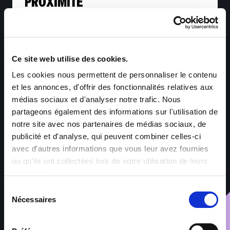
PROXIMITÉ
Ce site web utilise des cookies.
J'ai lu et j'accepte la
politique de confidentialité
et
Les cookies nous permettent de personnaliser le contenu
le traitement de mes données personnelles pour
les finalités précitées.*
et les annonces, d'offrir des fonctionnalités relatives aux
médias sociaux et d'analyser notre trafic. Nous
partageons également des informations sur l'utilisation de
Envoyer
notre site avec nos partenaires de médias sociaux, de
publicité et d'analyse, qui peuvent combiner celles-ci
avec d'autres informations que vous leur avez fournies
*Les informations collectées par Sofitex via ce formulaire font
ou qu'ils ont collectées lors de votre utilisation de leurs
l’objet d’un traitement informatisé ayant pour finalité la gestion
services.
des fichiers de candidatures et du recrutement. Les
informations marquées d’un astérisque sont obligatoires – leur
Sélection
non-renseignement entraîne l’impossibilité de traiter la
Nécessaires
du
demande. Ces informations sont exclusivement destinées aux
consentement
services de Sofitex, à ses clients et à ses éventuels sous-
traitants intervenant dans le cadre de la prestation. Les