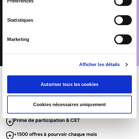
Préférences
données sont conservées pendant les durées nécessaires aux
finalités pour lesquelles elles sont traitées, telles que précisées
dans notre Politique de protection des données.
Conformément au Règlement (UE) 2016/679 relatif à la
Statistiques
protection des données à caractère personnel, vous disposez
d’un droit d’accès, de rectification, de suppression et
d’opposition pour motifs légitimes, en adressant votre demande
Marketing
accompagnée d’une pièce d’identité à : rgpd@sofitex.fr
Afficher les détails
Autoriser tous les cookies
MES AVANTAGES INTÉRIMAIRES
Cookies nécessaires uniquement
Mutuelle et Prévoyance inclus
Prime de participation & CET
+1500 offres à pourvoir chaque mois